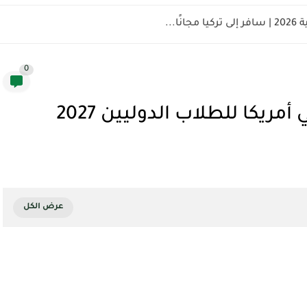
ًا...
0