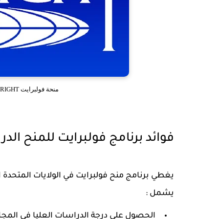
منحة فولبرايت FULBRIGHT في أمريكا للطلاب الدوليين 2026
فوائد برنامج فولبرايت للمنح الدر
يغطي برنامج منح فولبرايت في الولايات المتحدة ال
يشمل :
الحصول على درجة الدراسات العليا في المجال