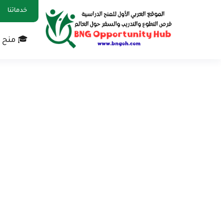
خدماتنا
🎓 منح 