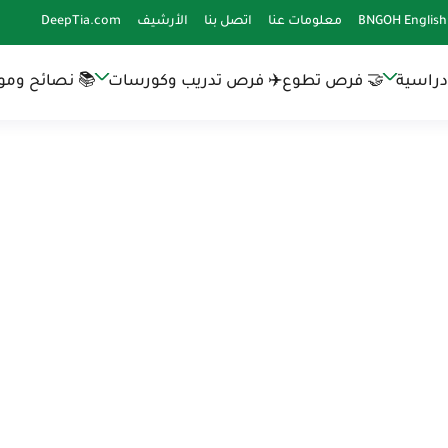
BNGOH English
معلومات عنا
اتصل بنا
الأرشيف
DeepTia.com
دراسية
🤝 فرص تطوع
✈️ فرص تدريب وكورسات
📚 نصائح وموا