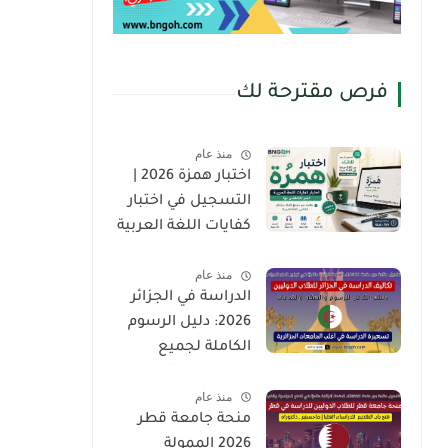
فرص مقترحة لك
منذ عام
اختبار همزة 2026 |
التسجيل في اختبار
كفايات اللغة العربية
لغير الناطقين بها
منذ عام
(Hamza Test)
الدراسة في الجزائر
2026: دليل الرسوم
الكاملة لجميع
الجامعات والمدارس
منذ عام
العليا للطلاب
منحة جامعة قطر
الدوليين
2026 الممولة