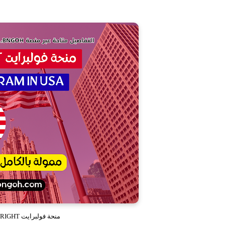
منحة فولبرايت FULBRIGHT في أمريكا للطلاب الدوليين 2027