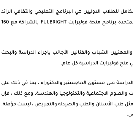
دراسيه الممولة بالكامل للطلاب الدوليين هي البرنامج التعليمي والثقافي الرائد
لحكومة الولايات المتحدة. تقود حكومة الولايات المتحدة برنامج منحة فولبرايت FULBRIGHT بالشراكة مع 160
لمهنيين الشباب والفنانين الأجانب بإجراء الدراسة والبحث
راسة على مستوى الماجستير والدكتوراه ، بما في ذلك على
ت والعلوم الاجتماعية والتكنولوجيا والهندسة. ومع ذلك ، فإن
، مثل طب الأسنان والطب والصيدلة والتمريض ، ليست مؤهلة.
ض.