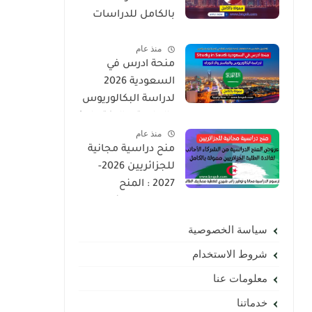
بالكامل للدراسات
العليا | ماجستير ،
منذ عام
دكتوراه
منحة ادرس في
السعودية 2026
لدراسة البكالوريوس
والماستر والدكتوراه |
منذ عام
ممولة بالكامل
منح دراسية مجانية
لجميع الجنسيات
للجزائريين 2026-
2027 : المنح
الدراسية لفائدة
الطلبة الجزائريين
سياسة الخصوصية
ممولة بالكامل
شروط الاستخدام
معلومات عنا
خدماتنا