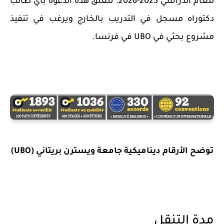
للعام الدراسي 2025-2026. تتعلق هذه الدعوة بأي طالب
دكتوراه مسجل في التدريب بالخارج ويرغب في تنفيذ
مشروع بحثي في ​​UBO في فرنسا.
توضح الأرقام ديناميكية جامعة ويسترن بريتاني (UBO)
مدة التنقل