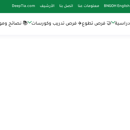
BNGOH English
معلومات عنا
اتصل بنا
الأرشيف
DeepTia.com
دراسية
🤝 فرص تطوع
✈️ فرص تدريب وكورسات
📚 نصائح وموا