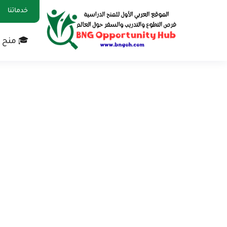
خدماتنا
🎓 منح 