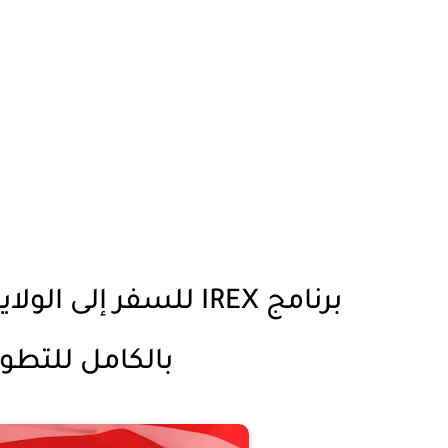
برنامج IREX للسفر إل
بالكامل للتطوي