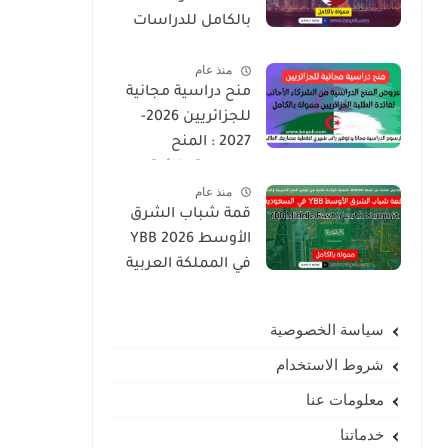
بالكامل للدراسات
العليا | ماجستير ،
منذ عام
دكتوراه
منح دراسية مجانية
للجزائريين 2026-
2027 : المنح
الدراسية لفائدة
منذ عام
الطلبة الجزائريين
قمة شباب الشرق
ممولة بالكامل
الأوسط YBB 2026
في المملكة العربية
السعودية | ممول
بالكامل
سياسة الخصوصية
شروط الاستخدام
معلومات عنا
خدماتنا