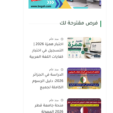
فرص مقترحة لك
منذ عام
اختبار همزة 2026 |
التسجيل في اختبار
كفايات اللغة العربية
لغير الناطقين بها
منذ عام
(Hamza Test)
الدراسة في الجزائر
2026: دليل الرسوم
الكاملة لجميع
الجامعات والمدارس
منذ عام
العليا للطلاب
منحة جامعة قطر
الدوليين
2026 الممولة