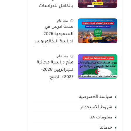
بالكامل للدراسات
العليا | ماجستير ،
منذ عام
دكتوراه
منحة ادرس في
السعودية 2026
لدراسة البكالوريوس
والماستر والدكتوراه |
منذ عام
ممولة بالكامل
منح دراسية مجانية
لجميع الجنسيات
للجزائريين 2026-
2027 : المنح
الدراسية لفائدة
الطلبة الجزائريين
سياسة الخصوصية
ممولة بالكامل
شروط الاستخدام
معلومات عنا
خدماتنا