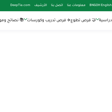
BNGOH English
معلومات عنا
اتصل بنا
الأرشيف
DeepTia.com
دراسية
🤝 فرص تطوع
✈️ فرص تدريب وكورسات
📚 نصائح وموا