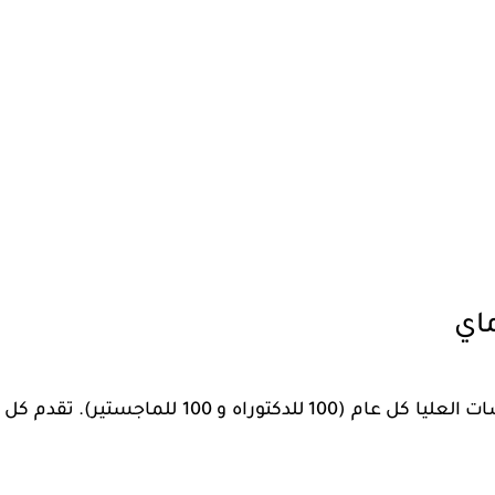
اي
تقدم جامعة شيانغ ماي 200 منحة دراسية للدراسات العليا كل عام (100 للدكتوراه و 100 للماجستير). تقدم كل