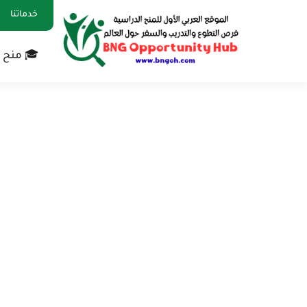
خدماتنا
🎓 منح 