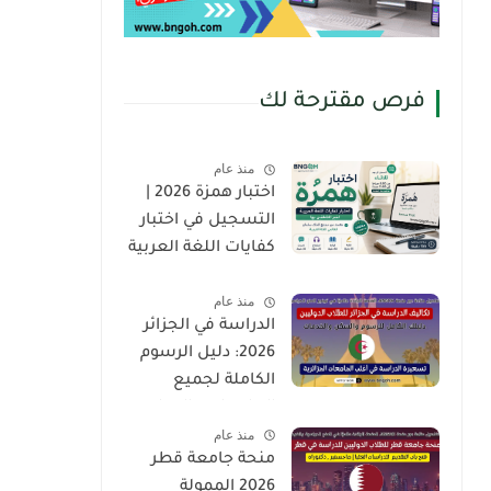
فرص مقترحة لك
منذ عام
اختبار همزة 2026 |
التسجيل في اختبار
كفايات اللغة العربية
لغير الناطقين بها
منذ عام
(Hamza Test)
الدراسة في الجزائر
2026: دليل الرسوم
الكاملة لجميع
الجامعات والمدارس
منذ عام
العليا للطلاب
منحة جامعة قطر
الدوليين
2026 الممولة