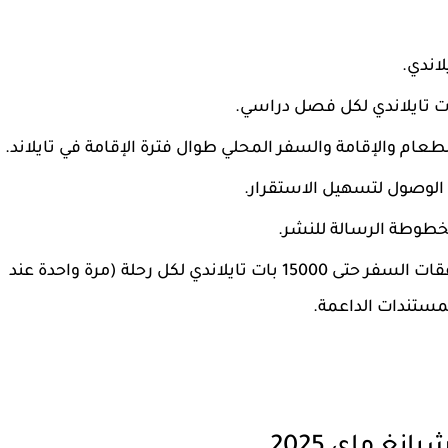
استرداد تكاليف تذاكر الطيران أو غيرها من نفقات السفر حتى 15000 بات تايلاندي لكل رحلة (مرة واحدة عند
لمستندات الداعمة.