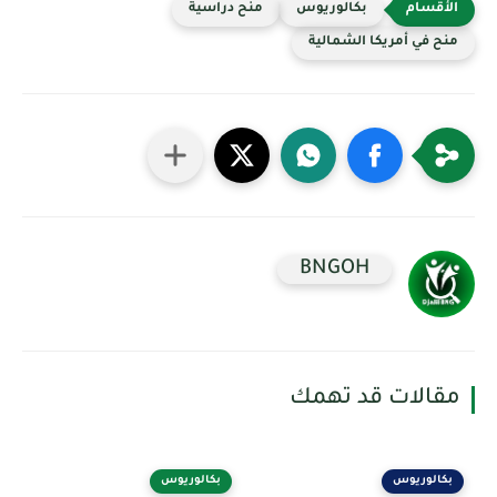
بكالوريوس
منح دراسية
منح في أمريكا الشمالية
BNGOH
مقالات قد تهمك
بكالوريوس
بكالوريوس