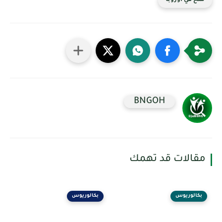
منح في أوروبا
BNGOH
مقالات قد تهمك
بكالوريوس
بكالوريوس