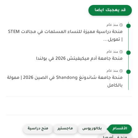
قد يعجبك ايضا
منذ عام
منحة دراسية مميزة للنساء المسلمات في مجالات STEM
| تمويل...
منذ عام
منحة جامعة آدم ميكيفيتش 2026 في بولندا
منذ عام
منحة جامعة شاندونغ Shandong في الصين 2026 | ممولة
بالكامل
بكالوريوس
ماجستير
منح دراسية