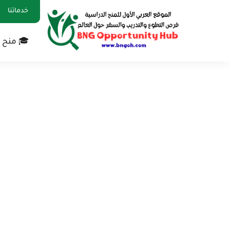
خدماتنا
🎓 منح 