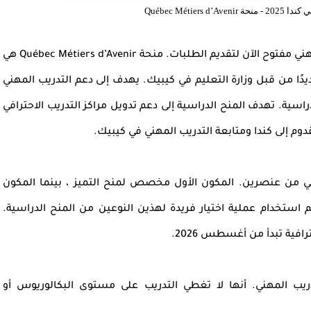
Québec Métier
إن برنامج المنح الدراسية في كيبيك ، كندا ، للتدريب المهني مفتوح الآن لتقديم الطلبات. منحة Québec Métiers d’Avenir هي
يدًا من قبل وزارة التعليم في كيبيك. يهدف إلى دعم التدريب المهني
اسية. تهدف المنح الدراسية إلى دعم تدويل مراكز التدريب الاحترافي
وم إلى كندا ومتابعة التدريب المهني في كيبيك.
Québec Métiers  للتدريب المهني من عنصرين. المكون الأول مخصص لمنح التميز ، بينما المكون
استخدام عملية اختيار فريدة لهذين النوعين من المنح الدراسية.
افية تبدأ من أغسطس 2026.
يب المهني. أنها لا تغطي التدريب على مستوى البكالوريوس أو