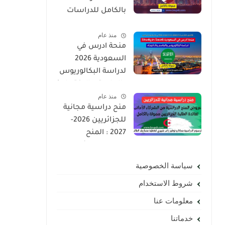
بالكامل للدراسات
العليا | ماجستير ،
منذ عام
دكتوراه
منحة ادرس في
السعودية 2026
لدراسة البكالوريوس
والماستر والدكتوراه |
منذ عام
ممولة بالكامل
منح دراسية مجانية
لجميع الجنسيات
للجزائريين 2026-
2027 : المنح
الدراسية لفائدة
الطلبة الجزائريين
سياسة الخصوصية
ممولة بالكامل
شروط الاستخدام
معلومات عنا
خدماتنا