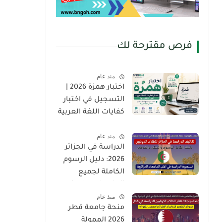
فرص مقترحة لك
منذ عام
اختبار همزة 2026 |
التسجيل في اختبار
كفايات اللغة العربية
لغير الناطقين بها
منذ عام
(Hamza Test)
الدراسة في الجزائر
2026: دليل الرسوم
الكاملة لجميع
الجامعات والمدارس
منذ عام
العليا للطلاب
منحة جامعة قطر
الدوليين
2026 الممولة