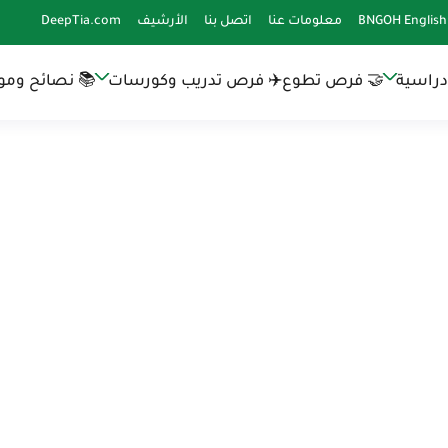
BNGOH English
معلومات عنا
اتصل بنا
الأرشيف
DeepTia.com
دراسية
🤝 فرص تطوع
✈️ فرص تدريب وكورسات
📚 نصائح وموا