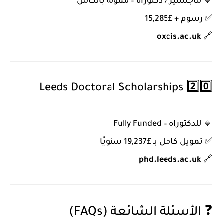
🔹
ماجستير / دكتوراه – ممولة بالكامل
✅ رسوم + £15,285
oxcis.ac.uk
🔗
Leeds Doctoral Scholarships
2️⃣0️⃣
🔹
للدكتوراه – Fully Funded
✅ تمويل كامل بـ £19,237 سنويًا
phd.leeds.ac.uk
🔗
❓ الأسئلة الشائعة (FAQs)