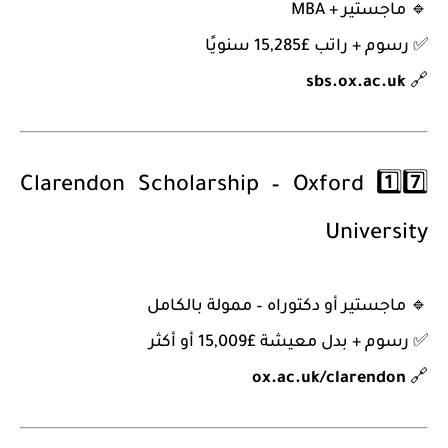
🔹
ماجستير + MBA
✅ رسوم + راتب £15,285 سنويًا
sbs.ox.ac.uk
🔗
Clarendon Scholarship – Oxford
1️⃣7️⃣
University
🔹
ماجستير أو دكتوراه – ممولة بالكامل
✅ رسوم + بدل معيشة £15,009 أو أكثر
ox.ac.uk/clarendon
🔗