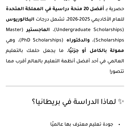
حصرية بـ
أفضل 20 منحة دراسية في المملكة المتحدة
للعام الأكاديمي 2025-2026، تشمل درجات
البكالوريوس
(Undergraduate Scholarships)،
الماجستير
(Master
Scholarships)،
والدكتوراه
(PhD Scholarships)
، وهي
ممولة بالكامل أو جزئيًا
، ما يجعل حلمك بالتعليم
العالمي في أحد أفضل أنظمة التعليم بالعالم أقرب مما
تتصور!
✨ لماذا الدراسة في بريطانيا؟
جودة تعليم معترف بها عالميًا