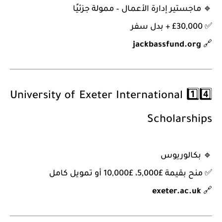
🔹
ماجستير إدارة الأعمال – ممولة جزئيًا
✅ £30,000 + بدل سفر
jackbassfund.org
🔗
University of Exeter International
1️⃣4️⃣
Scholarships
🔹
بكالوريوس
✅ منح بقيمة £5,000، £10,000 أو تمويل كامل
exeter.ac.uk
🔗