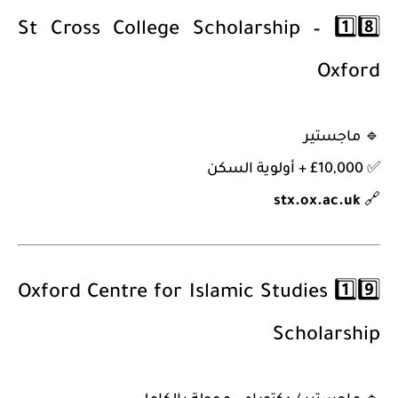
St Cross College Scholarship –
1️⃣8️⃣
Oxford
🔹
ماجستير
✅ £10,000 + أولوية السكن
stx.ox.ac.uk
🔗
Oxford Centre for Islamic Studies
1️⃣9️⃣
Scholarship