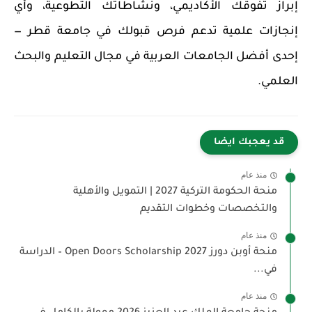
إبراز تفوقك الأكاديمي، ونشاطاتك التطوعية، وأي
إنجازات علمية تدعم فرص قبولك في جامعة قطر —
إحدى
أفضل الجامعات العربية
في مجال التعليم والبحث
العلمي.
قد يعجبك ايضا
منذ عام
منحة الحكومة التركية 2027 | التمويل والأهلية
والتخصصات وخطوات التقديم
منذ عام
منحة أوبن دورز 2027 Open Doors Scholarship – الدراسة
في...
منذ عام