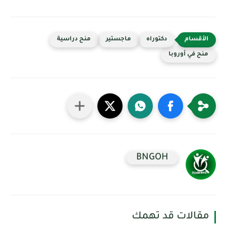
دكتوراه
ماجستير
منح دراسية
منح في أوروبا
BNGOH
مقالات قد تهمك