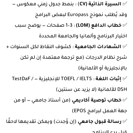
✅
السيرة الذاتية (CV
) :
بنمط جدول زمني معكوس —
وقد يُطلب نموذج Europass لبعض البرامج
✅
خطاب الدافع (LOM)
:
1–3 صفحات — يوضح سبب
اختيار البرنامج وألمانيا والجامعة المحددة
✅
الشهادات الجامعية
:
كشوف النقاط لكل السنوات +
شرح نظام الدرجات (مع ترجمة معتمدة إن لم تكن
بالإنجليزية أو الألمانية)
✅
إثبات اللغة
:
TOEFL / IELTS للإنجليزية — TestDaF /
DSH للألمانية (لا يزيد عن سنتين)
✅
خطاب توصية أكاديمي
(من أستاذ جامعي — أو من
جهة العمل لبرامج EPOS)
✅
رسالة قبول جامعي
(إن وُجدت) ويمكن تقديمها لاحقًا
قبل بدء البرنامج