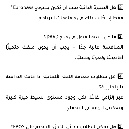
2️⃣ هل السيرة الذاتية يجب أن تكون بنموذج Europass؟
فقط إذا طُلب ذلك في معلومات البرنامج.
3️⃣ ما هي نسبة القبول في منح DAAD؟
المنافسة عالية جدًا — يجب أن يكون ملفك متميزًا
أكاديميًا ولغويًا وعمليًا.
4️⃣ هل مطلوب معرفة اللغة الألمانية إذا كانت الدراسة
بالإنجليزية؟
غير إلزامي غالبًا، لكن وجود مستوى بسيط ميزة كبيرة
وتعكس الرغبة في الاندماج.
5️⃣ هل يمكن للطلاب حديثي التخرّج التقديم على EPOS؟