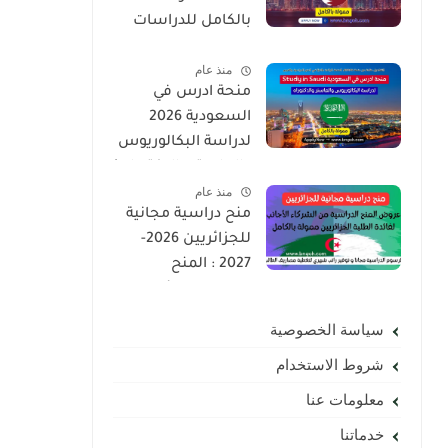
بالكامل للدراسات
العليا | ماجستير ،
منذ عام
دكتوراه
منحة ادرس في
السعودية 2026
لدراسة البكالوريوس
والماستر والدكتوراه |
منذ عام
ممولة بالكامل
منح دراسية مجانية
لجميع الجنسيات
للجزائريين 2026-
2027 : المنح
الدراسية لفائدة
الطلبة الجزائريين
سياسة الخصوصية
ممولة بالكامل
شروط الاستخدام
معلومات عنا
خدماتنا