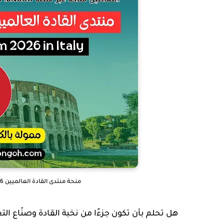
منحة منتدى القادة العالميين 2026 في إيطاليا | فرصة ممولة بالكامل في ميلانو
هل تحلم بأن تكون جزءًا من نخبة القادة وصنّاع الت