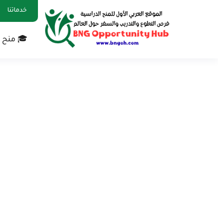
خدماتنا
🎓 منح 