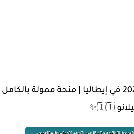
🌍 منتدى القادة العالميين 2026 في إيطاليا | منحة ممولة بالكامل
و 🇮🇹✨