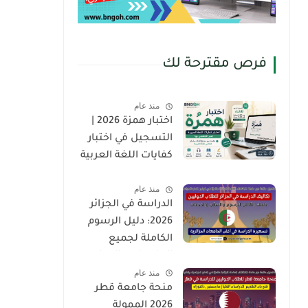
فرص مقترحة لك
منذ عام
اختبار همزة 2026 |
التسجيل في اختبار
كفايات اللغة العربية
لغير الناطقين بها
منذ عام
(Hamza Test)
الدراسة في الجزائر
2026: دليل الرسوم
الكاملة لجميع
الجامعات والمدارس
منذ عام
العليا للطلاب
منحة جامعة قطر
الدوليين
2026 الممولة