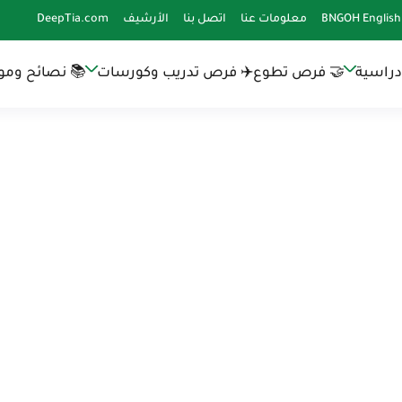
BNGOH English
معلومات عنا
اتصل بنا
الأرشيف
DeepTia.com
دراسية
🤝 فرص تطوع
✈️ فرص تدريب وكورسات
📚 نصائح وموا