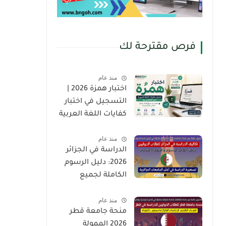
فرص مقترحة لك
منذ عام
اختبار همزة 2026 |
التسجيل في اختبار
كفايات اللغة العربية
لغير الناطقين بها
منذ عام
(Hamza Test)
الدراسة في الجزائر
2026: دليل الرسوم
الكاملة لجميع
الجامعات والمدارس
منذ عام
العليا للطلاب
منحة جامعة قطر
الدوليين
2026 الممولة