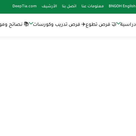
BNGOH English
معلومات عنا
اتصل بنا
الأرشيف
DeepTia.com
دراسية
🤝 فرص تطوع
✈️ فرص تدريب وكورسات
📚 نصائح وموا