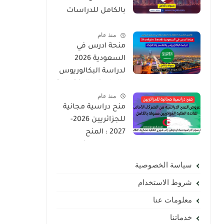
بالكامل للدراسات
العليا | ماجستير ،
منذ عام
دكتوراه
منحة ادرس في
السعودية 2026
لدراسة البكالوريوس
والماستر والدكتوراه |
منذ عام
ممولة بالكامل
منح دراسية مجانية
لجميع الجنسيات
للجزائريين 2026-
2027 : المنح
الدراسية لفائدة
الطلبة الجزائريين
سياسة الخصوصية
ممولة بالكامل
شروط الاستخدام
معلومات عنا
خدماتنا