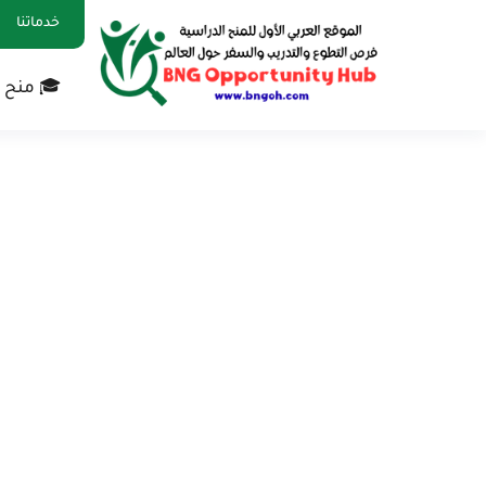
خدماتنا
🎓 منح 