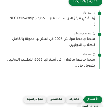
قد يعجبك ايضا
منذ عام
زمالة في مركز الدراسات العليا الجديد ( NEC Fellowship
)...
منذ بضع سنوات
منحة جامعة موناش 2025 في أستراليا ممولة بالكامل
للطلاب الدوليين
منذ عام
منحة جامعة ماكواري في أستراليا 2026: للطلاب الدوليين
بتمويل جزئي...
دكتوراه
ماجستير
منح دراسية
منح في آسيا