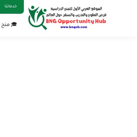
خدماتنا
🎓 منح 