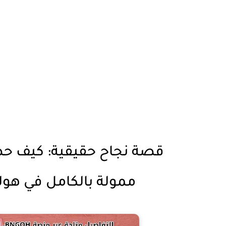
قصة نجاح حقيقية: كيف حص
ممولة بالكامل في هول