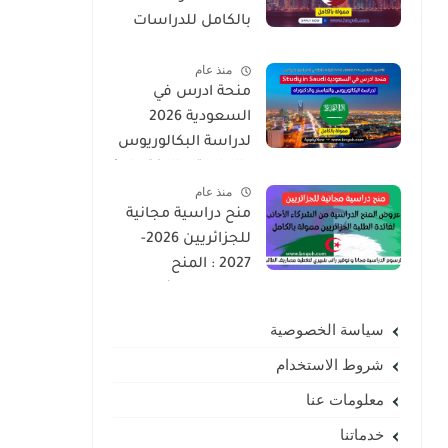
بالكامل للدراسات
العليا | ماجستير ،
منذ عام
دكتوراه
منحة ادرس في
السعودية 2026
لدراسة البكالوريوس
والماستر والدكتوراه |
منذ عام
ممولة بالكامل
منح دراسية مجانية
لجميع الجنسيات
للجزائريين 2026-
2027 : المنح
الدراسية لفائدة
الطلبة الجزائريين
سياسة الخصوصية
ممولة بالكامل
شروط الاستخدام
معلومات عنا
خدماتنا