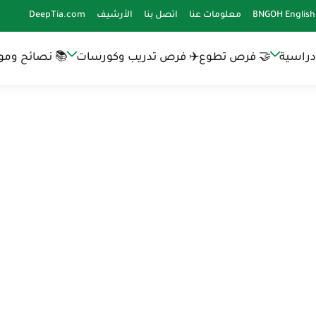
BNGOH English
معلومات عنا
اتصل بنا
الأرشيف
DeepTia.com
دراسية
🤝 فرص تطوع
✈️ فرص تدريب وكورسات
📚 نصائح وموا