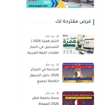
فرص مقترحة لك
منذ عام
اختبار همزة 2026 |
التسجيل في اختبار
كفايات اللغة العربية
لغير الناطقين بها
منذ عام
(Hamza Test)
الدراسة في الجزائر
2026: دليل الرسوم
الكاملة لجميع
الجامعات والمدارس
منذ عام
العليا للطلاب
منحة جامعة قطر
الدوليين
2026 الممولة