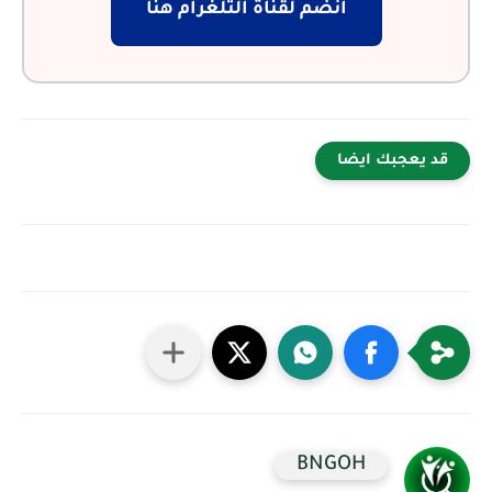
انضم لقناة التلغرام هنا
قد يعجبك ايضا
BNGOH