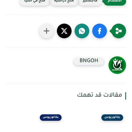
ماجستير
منح دراسية
منح في آسيا
BNGOH
مقالات قد تهمك
بكالوريوس
بكالوريوس