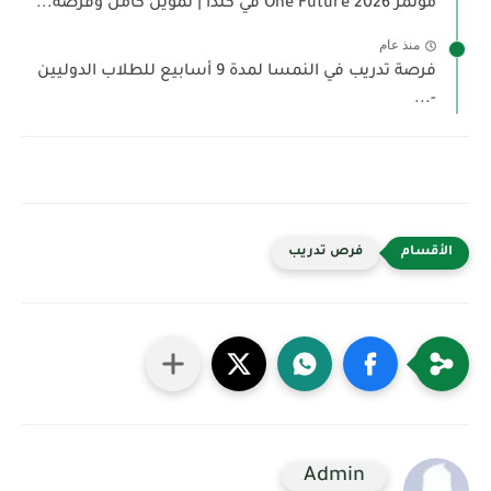
مؤتمر One Future 2026 في كندا | تمويل كامل وفرصة...
منذ عام
فرصة تدريب في النمسا لمدة 9 أسابيع للطلاب الدوليين
-...
فرص تدريب
Admin